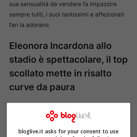
sua sensualità da vendere fa impazzire
sempre tutti, i suoi tantissimi e affezionati
fan la adorano.
Eleonora Incardona allo
stadio è spettacolare, il top
scollato mette in risalto
curve da paura
bloglive.it asks for your consent to use