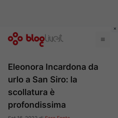
Vai
al
Menu
contenuto
Eleonora Incardona da
urlo a San Siro: la
scollatura è
profondissima