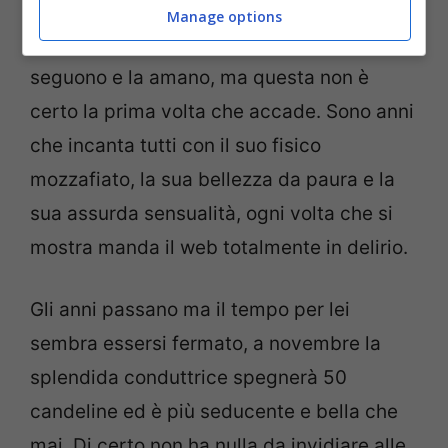
sensualità alle stelle
Alessia Marcuzzi
ha
Manage options
lasciato senza parole tutti coloro che la
seguono e la amano, ma questa non è
certo la prima volta che accade. Sono anni
che incanta tutti con il suo fisico
mozzafiato, la sua bellezza da paura e la
sua assurda sensualità, ogni volta che si
mostra manda il web totalmente in delirio.
Gli anni passano ma il tempo per lei
sembra essersi fermato, a novembre la
splendida conduttrice spegnerà 50
candeline ed è più seducente e bella che
mai. Di certo non ha nulla da invidiare alle