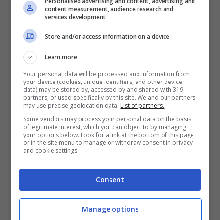
Personalised advertising and content, advertising and
content measurement, audience research and
services development
Store and/or access information on a device
Learn more
Your personal data will be processed and information from
your device (cookies, unique identifiers, and other device
La modella Alice Campello (Screenshot da Instagram)
data) may be stored by, accessed by and shared with 319
partners, or used specifically by this site. We and our partners
may use precise geolocation data.
List of partners.
Alice Campello
è in attesa del suo quarto
Some vendors may process your personal data on the basis
of legitimate interest, which you can object to by managing
figlio, questa volta in casa Morata-
your options below. Look for a link at the bottom of this page
or in the site menu to manage or withdraw consent in privacy
Campello arriverà una femminuccia a
and cookie settings.
portare altra gioia. Anche con le forme
Consent
arrotondate per via della gravidanza si
mostra sempre splendida e super
Manage options
sensuale, con il suo corpo favoloso