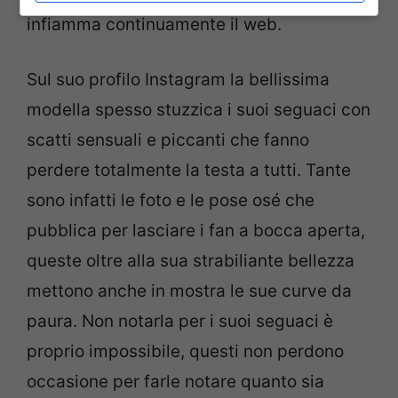
infiamma continuamente il web.
Sul suo profilo Instagram la bellissima
modella spesso stuzzica i suoi seguaci con
scatti sensuali e piccanti che fanno
perdere totalmente la testa a tutti. Tante
sono infatti le foto e le pose osé che
pubblica per lasciare i fan a bocca aperta,
queste oltre alla sua strabiliante bellezza
mettono anche in mostra le sue curve da
paura. Non notarla per i suoi seguaci è
proprio impossibile, questi non perdono
occasione per farle notare quanto sia