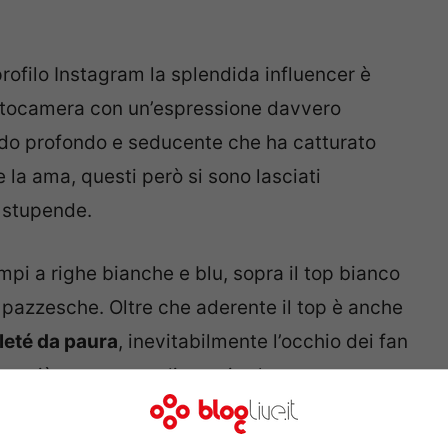
profilo Instagram la splendida influencer è
fotocamera con un’espressione davvero
do profondo e seducente che ha catturato
e la ama, questi però si sono lasciati
e stupende.
pi a righe bianche e blu, sopra il top bianco
e pazzesche. Oltre che aderente il top è anche
leté da paura
, inevitabilmente l’occhio dei fan
ano più a smettere di ammirarla.
a fa sognare, sguardo