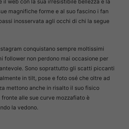
l web con la sua irresistibile bellezza e la
sue magnifiche forme e al suo fascino i fan
ssi inosservata agli occhi di chi la segue
 Instagram conquistano sempre moltissimi
simi follower non perdono mai occasione per
antevole. Sono soprattutto gli scatti piccanti
lmente in tilt, pose e foto osé che oltre ad
a mettono anche in risalto il suo fisico
i fronte alle sue curve mozzafiato è
ando la vedono.