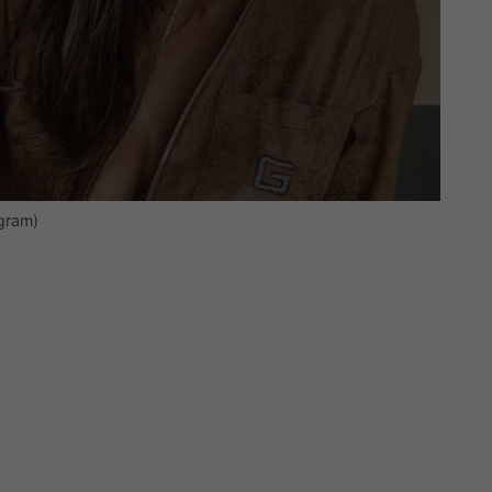
agram)