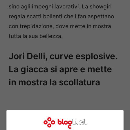
sino agli impegni lavorativi. La showgirl
regala scatti bollenti che i fan aspettano
con trepidazione, dove mette in mostra
tutta la sua bellezza.
Jori Delli, curve esplosive.
La giacca si apre e mette
in mostra la scollatura