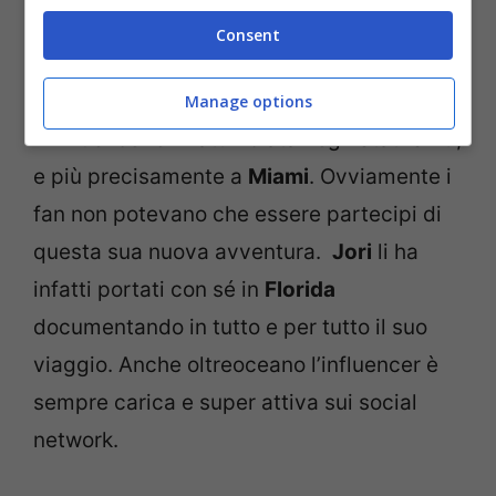
Jori Delli (Screenshot Instagram)
Consent
Attualmente la bellissima
Jori Delli
è
impegnata in un viaggio all’estero.
Manage options
L’influencer è infatti volata negli Stati Uniti,
e più precisamente a
Miami
. Ovviamente i
fan non potevano che essere partecipi di
questa sua nuova avventura.
Jori
li ha
infatti portati con sé in
Florida
documentando in tutto e per tutto il suo
viaggio. Anche oltreoceano l’influencer è
sempre carica e super attiva sui social
network.