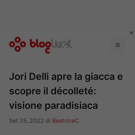
Vai
al
Menu
contenuto
Jori Delli apre la giacca e
scopre il décolleté:
visione paradisiaca
Set 25, 2022
di
BeatriceC