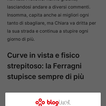
lasciandosi andare a diversi commenti.
Insomma, capita anche ai migliori ogni
tanto di sbagliare, ma Chiara va dritta per
la sua strada e continua a stupire ogni
giorno di più.
Curve in vista e fisico
strepitoso: la Ferragni
stupisce sempre di più