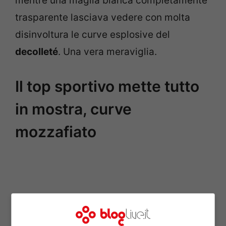
mentre una maglia bianca completamente
trasparente lasciava vedere con molta
disinvoltura le curve esplosive del
decolleté
. Una vera meraviglia.
Il top sportivo mette tutto
in mostra, curve
mozzafiato