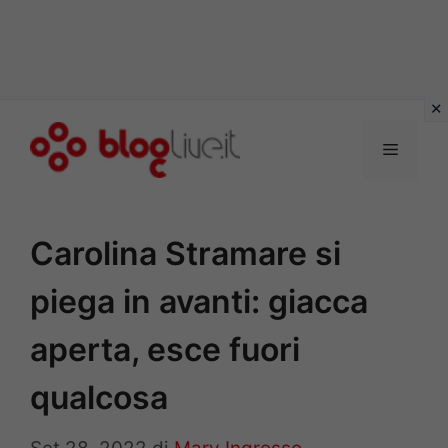
Vai
al
Menu
contenuto
Carolina Stramare si
piega in avanti: giacca
aperta, esce fuori
qualcosa