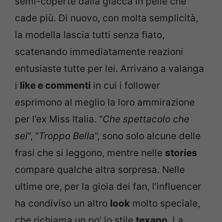
semi-coperte dalla giacca in pelle che
cade più. Di nuovo, con molta semplicità,
la modella lascia tutti senza fiato,
scatenando immediatamente reazioni
entusiaste tutte per lei. Arrivano a valanga
i
like e commenti
in cui i follower
esprimono al meglio la loro ammirazione
per l’ex Miss Italia. “
Che spettacolo che
sei
“, “
Troppo Bella
“, sono solo alcune delle
frasi che si leggono, mentre nelle
stories
compare qualche altra sorpresa. Nelle
ultime ore, per la gioia dei fan, l’influencer
ha condiviso un altro
look
molto speciale,
che richiama un po’ lo stile
texano
. La