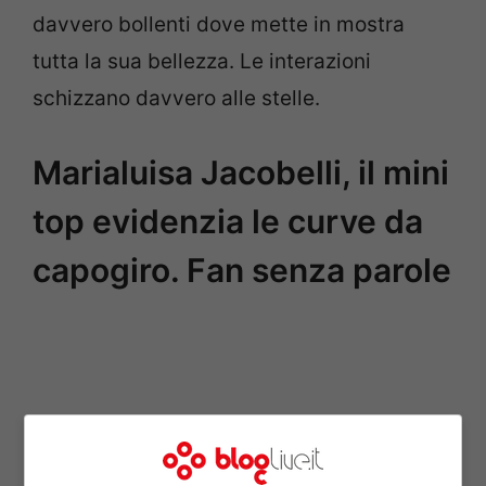
davvero bollenti dove mette in mostra
tutta la sua bellezza. Le interazioni
schizzano davvero alle stelle.
Marialuisa Jacobelli, il mini
top evidenzia le curve da
capogiro. Fan senza parole