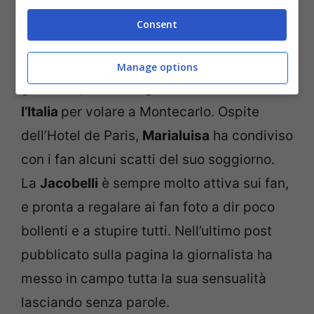
La
Jacobelli
ha approfittato della pausa
Consent
dal campionato di
Serie A
e dunque dagli
impegni lavorativi per regalarsi qualche
Manage options
giorno di pausa. La giornalista ha lasciato
l’Italia
per volare a Montecarlo. Ospite
dell’Hotel de Paris,
Marialuisa
ha condiviso
con i fan alcuni scatti del suo soggiorno.
La
Jacobelli
è sempre molto attiva sui fan,
e pronta a regalare ai fan foto a dir poco
bollenti e a stupire tutti. Nell’ultimo post
pubblicato sulla pagina la giornalista ha
messo in campo tutta la sua sensualità
lasciando senza parole.