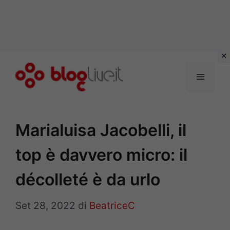
Vai
al
Menu
contenuto
Marialuisa Jacobelli, il
top è davvero micro: il
décolleté è da urlo
Set 28, 2022
di
BeatriceC