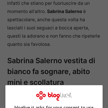
infatti che stiano per fuoriuscire da un
momento all’altro.
Sabrina Salerno
è
spettacolare, anche questa volta ha
lasciati i suoi seguaci a bocca aperta,
questi la adorano e non fanno che ripeterle
quanto sia favolosa.
Sabrina Salerno vestita di
bianco fa sognare, abito
mini e scollatura
profondissima, web in tilt
bloglive.it asks for your consent to use