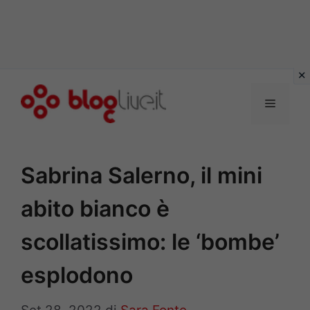
Vai
al
Menu
contenuto
Sabrina Salerno, il mini
abito bianco è
scollatissimo: le ‘bombe’
esplodono