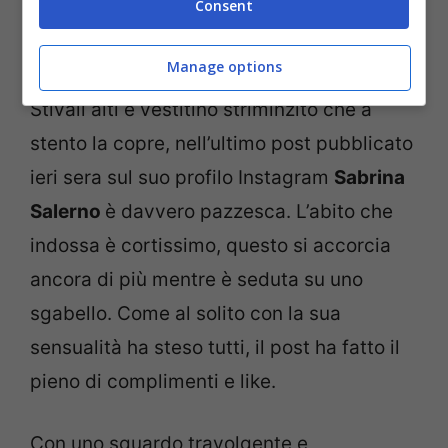
Consent
La showgirl Sabrina Salerno (Screenshot da Instagram)
Manage options
Stivali alti e vestitino striminzito che a
stento la copre, nell’ultimo post pubblicato
ieri sera sul suo profilo Instagram
Sabrina
Salerno
è davvero pazzesca. L’abito che
indossa è cortissimo, questo si accorcia
ancora di più mentre è seduta su uno
sgabello. Come al solito con la sua
sensualità ha steso tutti, il post ha fatto il
pieno di complimenti e like.
Con uno sguardo travolgente e