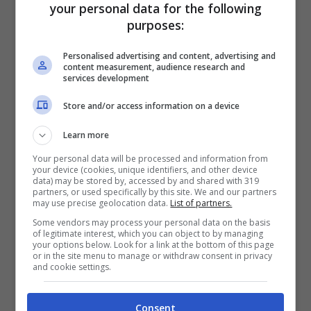
your personal data for the following
purposes:
Posa statuaria e look
Personalised advertising and content, advertising and
pazzesco: Melita fa
content measurement, audience research and
services development
impazzire il web così
Store and/or access information on a device
Learn more
Your personal data will be processed and information from
your device (cookies, unique identifiers, and other device
data) may be stored by, accessed by and shared with 319
partners, or used specifically by this site. We and our partners
may use precise geolocation data.
List of partners.
Some vendors may process your personal data on the basis
of legitimate interest, which you can object to by managing
your options below. Look for a link at the bottom of this page
or in the site menu to manage or withdraw consent in privacy
and cookie settings.
Melita Toniolo (Foto Instagram)
Consent