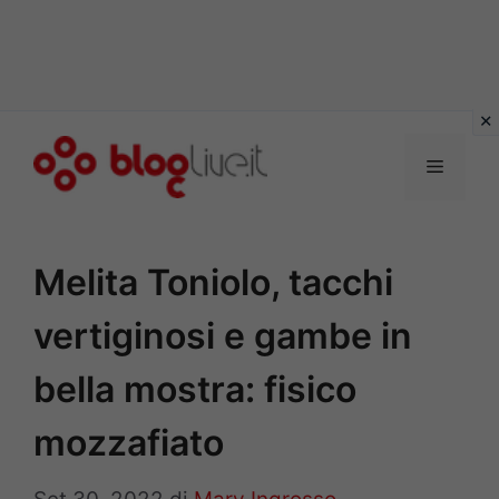
Vai
al
Menu
contenuto
Melita Toniolo, tacchi
vertiginosi e gambe in
bella mostra: fisico
mozzafiato