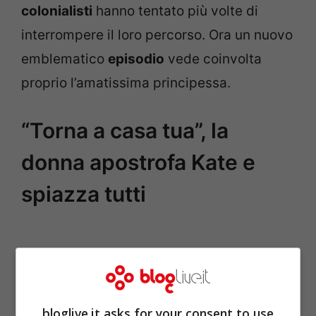
colonialisti
hanno tentato più volte di
interrompere il loro percorso. Ora un nuovo
emblematico
episodio
vede coinvolta
proprio l’amatissima principessa.
“Torna a casa tua”, la
donna apostrofa Kate e
spiazza tutti
bloglive.it asks for your consent to use