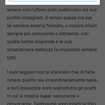
aperta tutti coloro che la seguono e la
amano con l’ultimo post pubblicato sul suo
profilo Instagram. Il tempo passa ma per
lei sembra essersi fermato, s mostra infatti
sempre più seducente e attraente, con
quelle forme stupende e la sua
straordinaria bellezza fa impazzire sempre
tutti.
I suoi seguaci non si stancano mai di farle
notare quanto sia straordinariamente bella,
a farli impazzire sono soprattutto gli scatti
in cui si mostra super seducente e
provocante. Tantissime sono infatti le foto