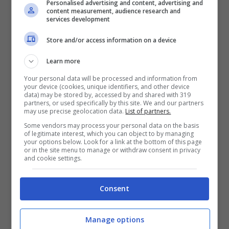
Personalised advertising and content, advertising and
content measurement, audience research and
services development
Store and/or access information on a device
Learn more
Your personal data will be processed and information from
your device (cookies, unique identifiers, and other device
data) may be stored by, accessed by and shared with 319
partners, or used specifically by this site. We and our partners
may use precise geolocation data.
List of partners.
Some vendors may process your personal data on the basis
of legitimate interest, which you can object to by managing
your options below. Look for a link at the bottom of this page
or in the site menu to manage or withdraw consent in privacy
and cookie settings.
La showgirl Matilde Brandi (Screenshot da Instagram)
Consent
In perfetta forma e più bella che
mai
Matilde Brandi
ha lasciato a bocca
Manage options