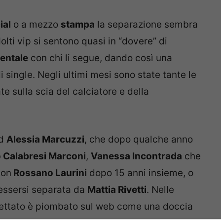
ial
o a mezzo
stampa
la separazione sembra
lti vip si sentono quasi in “dovere” di
entale
con chi li segue, dando così una
di single. Negli ultimi mesi sono state tante le
e sulla scia del calciatore e della
ad
Alessia Marcuzzi
, che dopo qualche anno
 Calabresi Marconi
,
Vanessa Incontrada
che
con
Rossano Laurini
dopo 15 anni insieme, o
 essersi separata da
Mattia Rivetti
. Nelle
pettato è piombato sul web come una doccia