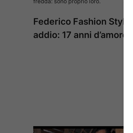
fredda: sono proprio loro.
Federico Fashion Style 
addio: 17 anni d’amore