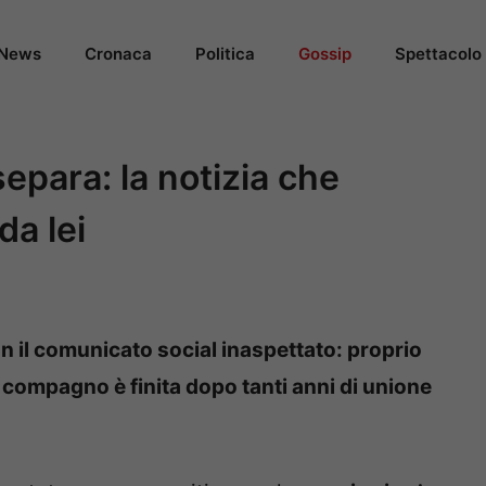
News
Cronaca
Politica
Gossip
Spettacolo
separa: la notizia che
da lei
n il comunicato social inaspettato: proprio
l compagno è finita dopo tanti anni di unione