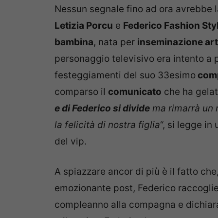
Nessun segnale fino ad ora avrebbe l
Letizia Porcu
e
Federico Fashion Sty
bambina
, nata per
inseminazione arti
personaggio televisivo era intento a p
festeggiamenti del suo 33esimo
com
comparso il
comunicato
che ha gelato
e di Federico si divide
ma rimarrà un r
la felicità di nostra figlia
“, si legge i
del vip.
A spiazzare ancor di più è il fatto che
emozionante post, Federico raccoglie
compleanno alla compagna e dichiaran