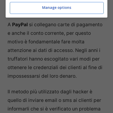
Esempio messaggio truffa Paypal (Screenshot da
Manage options
Facebook)
A
PayPal
si collegano carte di pagamento
e anche il conto corrente, per questo
motivo è fondamentale fare molta
attenzione ai dati di accesso. Negli anni i
truffatori hanno escogitato vari modi per
ottenere le credenziali dei clienti al fine di
impossessarsi del loro denaro.
Il metodo più utilizzato dagli hacker è
quello di inviare email o sms ai clienti per
informarli che si è verificato un problema