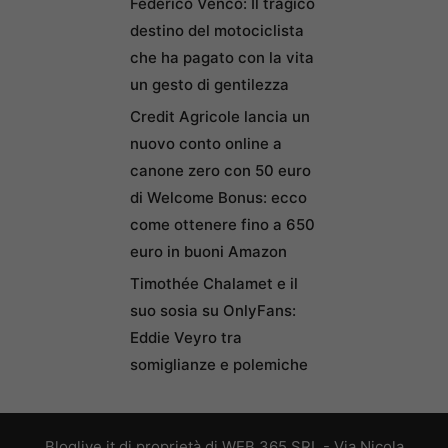
Federico Venco: Il tragico
destino del motociclista
che ha pagato con la vita
un gesto di gentilezza
Credit Agricole lancia un
nuovo conto online a
canone zero con 50 euro
di Welcome Bonus: ecco
come ottenere fino a 650
euro in buoni Amazon
Timothée Chalamet e il
suo sosia su OnlyFans:
Eddie Veyro tra
somiglianze e polemiche
Bloglive.it di proprietà di WEB 365 SRL - Via Nicola