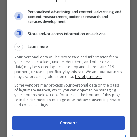
Personalised advertising and content, advertising and
content measurement, audience research and
services development
Store and/or access information on a device
Learn more
Your personal data will be processed and information from
La showgirl Elisabetta Canalis (Screenshot da Instagram)
your device (cookies, unique identifiers, and other device
data) may be stored by, accessed by and shared with 319
partners, or used specifically by this site. We and our partners
Inutile dire che anche questa
may use precise geolocation data.
List of partners.
Some vendors may process your personal data on the basis
volta
Elisabetta Canalis
è riuscita a
of legitimate interest, which you can object to by managing
your options below. Look for a link at the bottom of this page
lasciare a bocca aperta i suoi affezionati e
or in the site menu to manage or withdraw consent in privacy
and cookie settings.
tantissimi fan. D’altronde questa non è
mica la prima volta che con la sua
Consent
sensualità e la sua incantevole bellezza