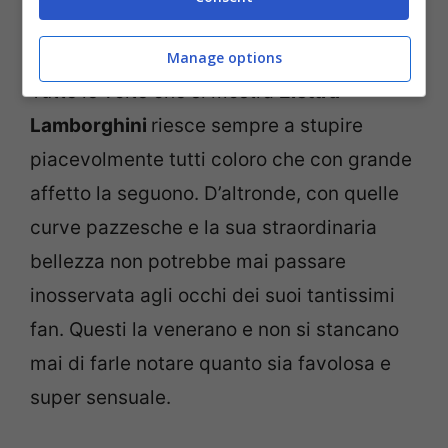
La cantante Elettra Lamborghini (Screenshot da
Instagram)
Manage options
Tutte le volte che si mostra
Elettra
Lamborghini
riesce sempre a stupire
piacevolmente tutti coloro che con grande
affetto la seguono. D’altronde, con quelle
curve pazzesche e la sua straordinaria
bellezza non potrebbe mai passare
inosservata agli occhi dei suoi tantissimi
fan. Questi la venerano e non si stancano
mai di farle notare quanto sia favolosa e
super sensuale.