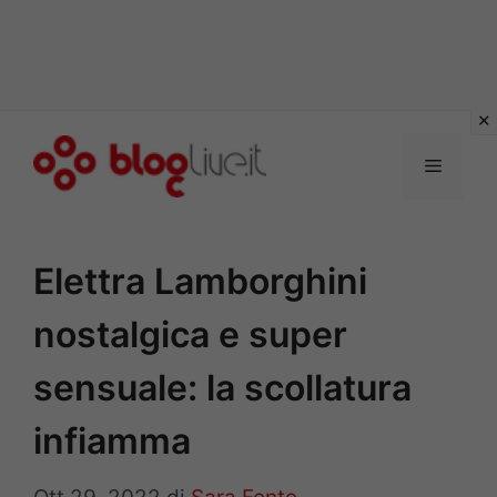
Vai
al
Menu
contenuto
Elettra Lamborghini
nostalgica e super
sensuale: la scollatura
infiamma