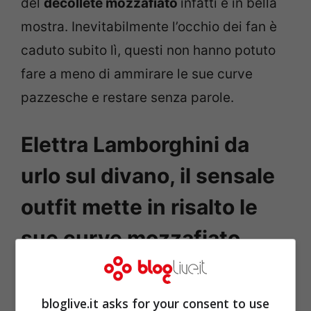
del
décolleté mozzafiato
infatti è in bella
mostra. Inevitabilmente l’occhio dei fan è
caduto subito lì, questi non hanno potuto
fare a meno di ammirare le sue curve
pazzesche e restare senza parole.
Elettra Lamborghini da
urlo sul divano, il sensale
outfit mette in risalto le
sue curve mozzafiato
bloglive.it asks for your consent to use