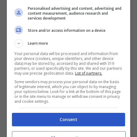
Personalised advertising and content, advertising and
content measurement, audience research and
services development
Store and/or access information on a device
Learn more
Your personal data will be processed and information from
your device (cookies, unique identifiers, and other device
data) may be stored by, accessed by and shared with 319
partners, or used specifically by this site. We and our partners
La modella Paola Turani (Screenshot da Instagram)
may use precise geolocation data.
List of partners.
Some vendors may process your personal data on the basis
of legitimate interest, which you can object to by managing
Con la sua solita sensualità da vendere e
your options below. Look for a link at the bottom of this page
or in the site menu to manage or withdraw consent in privacy
la sua incantevole bellezza
Paola
and cookie settings.
Turani
anche questa volta ha lasciato
Consent
senza parole tutti coloro che la seguono e
la amano. D’altra parte, davanti al suo