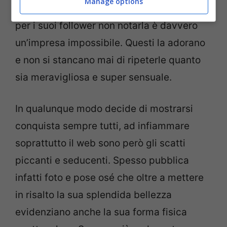
Manage options
incredibile fascino e al suo corpo da favola
per i suoi follower non notarla è davvero
un’impresa impossibile. Questi la adorano
e non si stancano mai di ripeterle quanto
sia meravigliosa e super sensuale.
In qualunque modo decide di mostrarsi
conquista sempre tutti, ad infiammare
soprattutto il web sono però gli scatti
piccanti e seducenti. Spesso pubblica
infatti foto e pose osé che oltre a mettere
in risalto la sua splendida bellezza
evidenziano anche la sua forma fisica