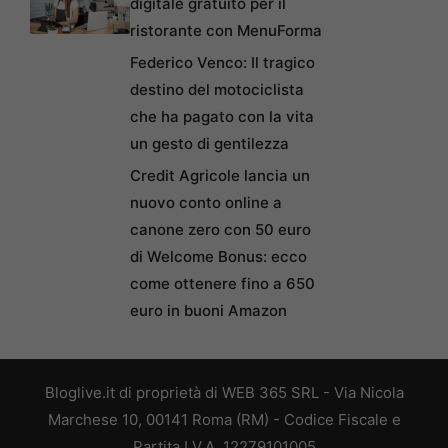
digitale gratuito per il
ristorante con MenuForma
Federico Venco: Il tragico
destino del motociclista
che ha pagato con la vita
un gesto di gentilezza
Credit Agricole lancia un
nuovo conto online a
canone zero con 50 euro
di Welcome Bonus: ecco
come ottenere fino a 650
euro in buoni Amazon
Bloglive.it di proprietà di WEB 365 SRL - Via Nicola
Marchese 10, 00141 Roma (RM) - Codice Fiscale e
Partita I.V.A. 12279101005