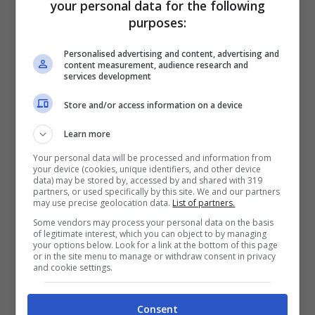
your personal data for the following
purposes:
Personalised advertising and content, advertising and
content measurement, audience research and
services development
Store and/or access information on a device
Learn more
Your personal data will be processed and information from
your device (cookies, unique identifiers, and other device
data) may be stored by, accessed by and shared with 319
partners, or used specifically by this site. We and our partners
may use precise geolocation data.
List of partners.
Some vendors may process your personal data on the basis
of legitimate interest, which you can object to by managing
your options below. Look for a link at the bottom of this page
or in the site menu to manage or withdraw consent in privacy
Celebrity Hunted 3 Prime Video (Foto Instagram)
and cookie settings.
Il
9 Novembre
arriva su Prime Video la
Consent