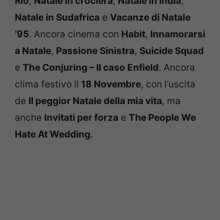
Rio
,
Natale in crociera
,
Natale in India
,
Natale in Sudafrica
e
Vacanze di Natale
’95
. Ancora cinema con
Habit
,
Innamorarsi
a Natale
,
Passione Sinistra
,
Suicide Squad
e
The Conjuring – Il caso Enfield
. Ancora
clima festivo il
18 Novembre
, con l’uscita
de
Il peggior Natale della mia vita
, ma
anche
Invitati per forza
e
The People We
Hate At Wedding
.