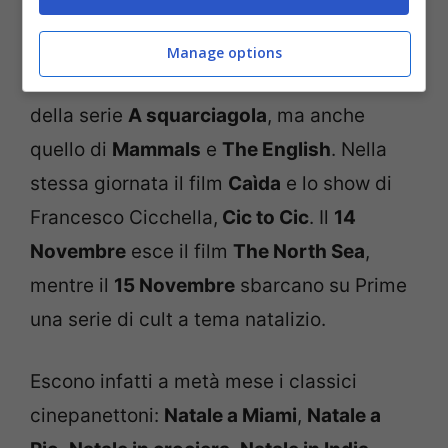
seconda stagione di
Breathe – Nell’ombra
,
mentre il
10 Novembre
è disponibile il film
Manage options
Autumn Beat
. L’
11 Novembre
il debutto
della serie
A squarciagola
, ma anche
quello di
Mammals
e
The English
. Nella
stessa giornata il film
Caìda
e lo show di
Francesco Cicchella,
Cic to Cic
. Il
14
Novembre
esce il film
The North Sea
,
mentre il
15 Novembre
sbarcano su Prime
una serie di cult a tema natalizio.
Escono infatti a metà mese i classici
cinepanettoni:
Natale a Miami
,
Natale a