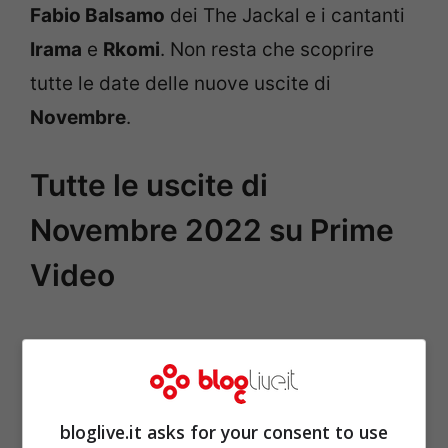
Fabio Balsamo
dei The Jackal e i cantanti
Irama
e
Rkomi
. Non resta che scoprire
tutte le date delle nuove uscite di
Novembre
.
Tutte le uscite di
Novembre 2022 su Prime
Video
bloglive.it asks for your consent to use