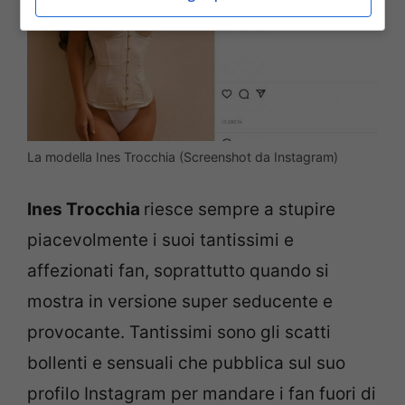
La modella Ines Trocchia (Screenshot da Instagram)
Ines Trocchia
riesce sempre a stupire
piacevolmente i suoi tantissimi e
affezionati fan, soprattutto quando si
mostra in versione super seducente e
provocante. Tantissimi sono gli scatti
bollenti e sensuali che pubblica sul suo
profilo Instagram per mandare i fan fuori di