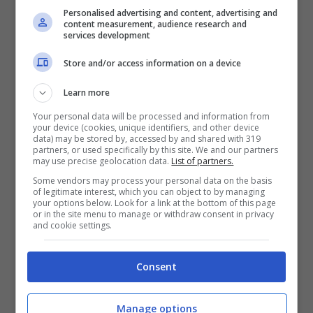
Personalised advertising and content, advertising and
content measurement, audience research and
services development
Store and/or access information on a device
Learn more
Your personal data will be processed and information from
Ines Trocchia da urlo in
your device (cookies, unique identifiers, and other device
data) may be stored by, accessed by and shared with 319
partners, or used specifically by this site. We and our partners
corsetto aderente e
may use precise geolocation data.
List of partners.
Some vendors may process your personal data on the basis
scollato, corpo stupendo
of legitimate interest, which you can object to by managing
your options below. Look for a link at the bottom of this page
or in the site menu to manage or withdraw consent in privacy
e sensualità da vendere
and cookie settings.
Consent
Manage options