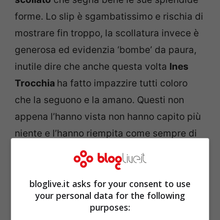
forme. Lo slip è sgambatissimo e rischia di
mostrare fin troppo, la scollatura invece è
generosa ed evidenzia ‘bombe’ da paura,
inutile dire che anche questa volta
Ines
Trocchia
ha fatto impazzire tutti coloro
che la seguono e la amano. Questi non
appena l’hanno vista non hanno capito più
niente e l’hanno riempita come sempre di
like e complimenti.
bloglive.it asks for your consent to use
your personal data for the following
purposes: