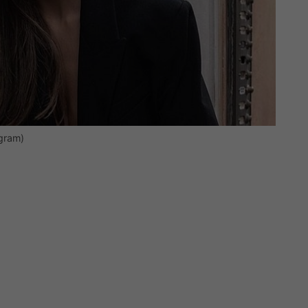
agram)