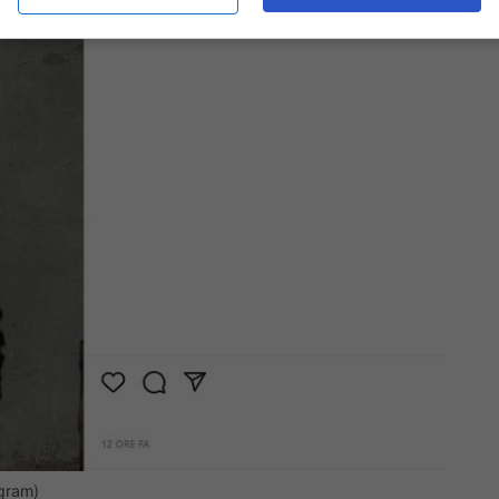
agram)