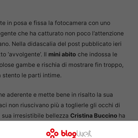
tte in posa e fissa la fotocamera con uno
gente che ha catturato non poco l’attenzione
ano. Nella didascalia del post pubblicato ieri
to ‘avvolgente’. Il
mini abito
che indossa le
olose gambe e rischia di mostrare fin troppo,
 stento le parti intime.
he aderente e mette bene in risalto la sua
ci non riuscivano più a toglierle gli occhi di
 sua irresistibile bellezza
Cristina Buccino
ha