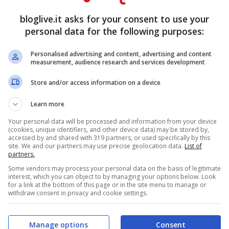
a con un look da urlo fa
bloglive.it asks for your consent to use your
personal data for the following purposes:
tupendo e sensualità da
Personalised advertising and content, advertising and content
measurement, audience research and services development
Store and/or access information on a device
Learn more
Your personal data will be processed and information from your device
(cookies, unique identifiers, and other device data) may be stored by,
accessed by and shared with 319 partners, or used specifically by this
site. We and our partners may use precise geolocation data.
List of
partners.
Some vendors may process your personal data on the basis of legitimate
interest, which you can object to by managing your options below. Look
for a link at the bottom of this page or in the site menu to manage or
withdraw consent in privacy and cookie settings.
Manage options
Consent