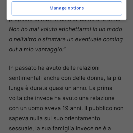
Manage options
“In realtà ho semplicemente fatto la
proposta di matrimonio all’uomo che amo.
Non ho mai voluto etichettarmi in un modo
o nell’altro o sfruttare un eventuale coming
out a mio vantaggio.”
In passato ha avuto delle relazioni
sentimentali anche con delle donne, la più
lunga è durata quasi un anno. La prima
volta che invece ha avuto una relazione
con un uomo aveva 19 anni. Il pubblico non
sapeva nulla sul suo orientamento
sessuale, la sua famiglia invece ne è a