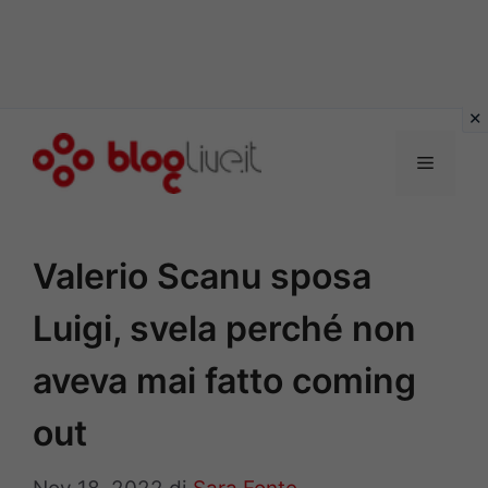
Vai
al
Menu
contenuto
Valerio Scanu sposa
Luigi, svela perché non
aveva mai fatto coming
out