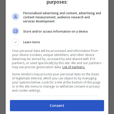
purposes:
Personalised advertising and content, advertising and
content measurement, audience research and
services development
Store and/or access information on a device
Learn more
Your personal data will be processed and information from
your device (cookies, unique identifiers, and other device
data) may be stored by, accessed by and shared with 319
partners, or used specifically by this site. We and our partners
may use precise geolocation data.
List of partners.
Some vendors may process your personal data on the basis
of legitimate interest, which you can object to by managing
Valerio Scanu e Luigi Calcara (Screenshot da Twitter)
your options below. Look for a link at the bottom of this page
or in the site menu to manage or withdraw consent in privacy
and cookie settings.
Quando gli è stato chiesto come mai sia
pubblicamente uscito allo scoperto
Consent
proprio ora
Valerio Scanu
ha così risposto: