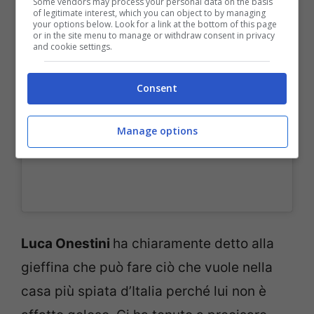
Some vendors may process your personal data on the basis
Un post condiviso da Grande Fratello (@grandefratellotv)
of legitimate interest, which you can object to by managing
your options below. Look for a link at the bottom of this page
or in the site menu to manage or withdraw consent in privacy
and cookie settings.
Consent
Manage options
Luca Onestini
ha chiaramente detto alla
gieffina che può fare ciò che vuole nella
casa più spiata d’Italia perché lui non è