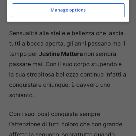
Manage options
La showgirl Justine Mattera (Screenshot da Instagram)
Sensualità alle stelle e bellezza che lascia
tutti a bocca aperta, gli anni passano ma il
tempo per
Justine Mattera
non sembra
passare mai. Con il suo corpo stupendo e
la sua strepitosa bellezza continua infatti a
conquistare chiunque, è davvero uno
schianto.
Con i suoi post conquista sempre
l’attenzione di tutti coloro che con grande
affetto la seguono, soprattutto quando