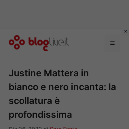
Vai
al
Menu
contenuto
Justine Mattera in
bianco e nero incanta: la
scollatura è
profondissima