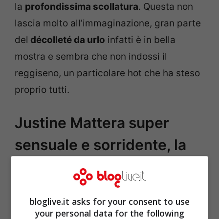
la
profondissima scollatura
. Questa non
lascia molto all’immaginazione, gran parte
del
décolleté da urlo
infatti è in bella
mostra e sembra che non indossi il
reggiseno, un particolare hot che ha steso
proprio tutti.
Justine Mattera super
sensuale e sorridente, la
profonda scollatura esalta
‘bombe’ da paura
bloglive.it asks for your consent to use
your personal data for the following