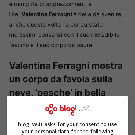
e riempirla di apprezzamenti e
like.
Valentina Ferragni
è bella da svenire,
anche questa volta ha conquistato
moltissimi consensi con il suo incredibile
fascino e il suo corpo da paura.
Valentina Ferragni mostra
un corpo da favola sulla
neve, ‘pesche’ in bella
vista e sensualità da urlo
bloglive.it asks for your consent to use
your personal data for the following