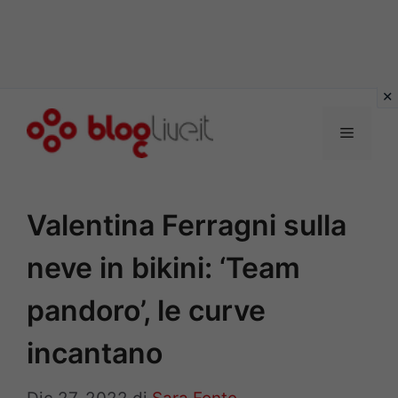
Vai
al
Menu
contenuto
Valentina Ferragni sulla
neve in bikini: ‘Team
pandoro’, le curve
incantano