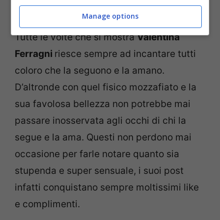
L’influencer Valentina Ferragni (Screenshot da Instagram)
Manage options
Tutte le volte che si mostra
Valentina
Ferragni
riesce sempre ad incantare tutti
coloro che la seguono e la amano.
D’altronde con quel fisico mozzafiato e la
sua favolosa bellezza non potrebbe mai
passare inosservata agli occhi di chi la
segue e la ama. Questi non perdono mai
occasione per farle notare quanto sia
stupenda e super sensuale, i suoi post
infatti conquistano sempre moltissimi like
e complimenti.