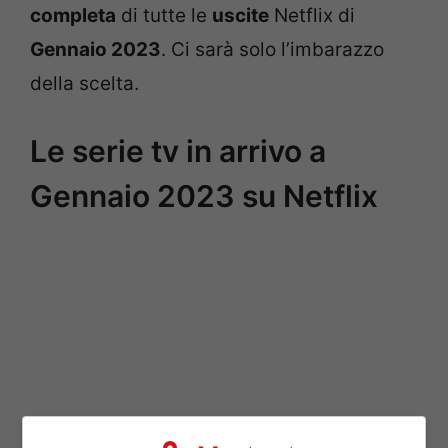
completa
di tutte le
uscite
Netflix di
Gennaio 2023
. Ci sarà solo l’imbarazzo
della scelta.
Le serie tv in arrivo a
Gennaio 2023 su Netflix