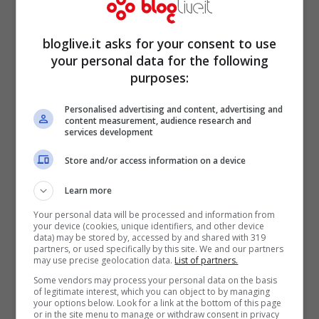
bloglive.it asks for your consent to use
your personal data for the following
purposes:
Personalised advertising and content, advertising and
content measurement, audience research and
services development
Store and/or access information on a device
Learn more
Your personal data will be processed and information from
Netflix uscite gennaio 2023 (Foto Pexels.com)
your device (cookies, unique identifiers, and other device
data) may be stored by, accessed by and shared with 319
partners, or used specifically by this site. We and our partners
may use precise geolocation data.
List of partners.
Il
nuovo anno
di
Netflix
si apre il primo
Some vendors may process your personal data on the basis
gennaio con l’arrivo della miniserie
of legitimate interest, which you can object to by managing
your options below. Look for a link at the bottom of this page
Caleidoscopio
, la
stagione 5
di
The Good
or in the site menu to manage or withdraw consent in privacy