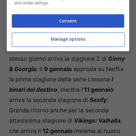
and cookie settings.
Doctor
e il nuovo crime
Sguardo
indiscreto
. Il
4 gennaio
arriva invece
La
Consent
vita bugiarda degli adulti
, mentre il
5
gennaio
debuttano
Copenhagen Cowboy
Manage options
e
Totenfrau- La signora dei morti
. Lo
stesso giorno arriva la stagione 2 di
Ginny
& Georgia
. Il
9 gennaio
approda su Netflix
la prima stagione della serie coreana
I
binari del destino
, mentre l’
11 gennaio
arriva la seconda stagione di
Sexify
.
Grande ritorno anche per la seconda
attesissima stagione di
Vikings: Valhalla
,
che arriva il
12 gennaio
insieme al nuovo