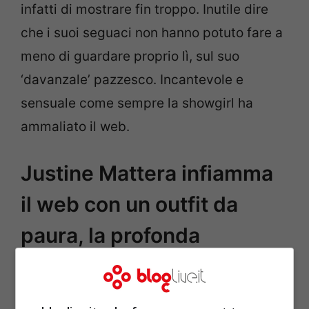
infatti di mostrare fin troppo. Inutile dire
che i suoi seguaci non hanno potuto fare a
meno di guardare proprio lì, sul suo
‘davanzale’ pazzesco. Incantevole e
sensuale come sempre la showgirl ha
ammaliato il web.
Justine Mattera infiamma
il web con un outfit da
paura, la profonda
scollatura esalta ‘bombe’
da urlo