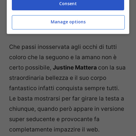
Consent
Manage options
La showgirl Justine Mattera (Screenshot da Instagram)
Che passi inosservata agli occhi di tutti
coloro che la seguono e la amano non è
certo possibile,
Justine Mattera
con la sua
straordinaria bellezza e il suo corpo
fantastico infatti conquista sempre tutti.
Le basta mostrarsi per far girare la testa a
chiunque, quando però appare in versione
super seducente e provocante fa
completamente impazzire il web.