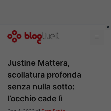
Vai
al
Menu
contenuto
Justine Mattera,
scollatura profonda
senza nulla sotto:
l’occhio cade lì