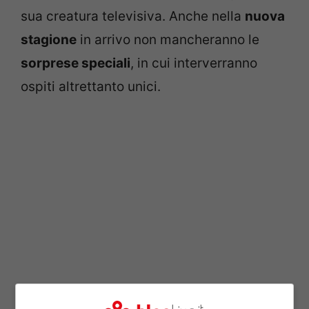
sua creatura televisiva. Anche nella
nuova
stagione
in arrivo non mancheranno le
sorprese speciali
, in cui interverranno
ospiti altrettanto unici.