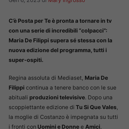
Gen 6, 2023
di
Mary Ingrosso
C’è Posta per Te è pronta a tornare in tv
con una serie di incredibili “colpacci”:
Maria De Filippi supera sé stessa con la
nuova edizione del programma, tutti i
super-ospiti.
Regina assoluta di Mediaset,
Maria De
Filippi
continua a tenere banco con le sue
abituali
produzioni televisive
. Dopo una
scoppiettante edizione di
Tu Si Que Vales
,
la moglie di Costanzo è impegnata su tutti
i fronti con
Uomini e Donne
e
Amici
,