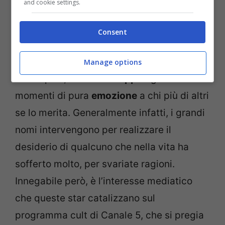
and cookie settings.
Con la complicità di
personaggi
Consent
amatissimi provenienti dal mondo dello
spettacolo, del cinema, della musica e
Manage options
dello sport,
Maria De Filippi
regala dei
momenti di pura
emozione
a chi più di altri
se lo merita. Generalmente infatti, i grandi
nomi intervengono per realizzare il
desiderio di qualcuno che nella vita ha
sofferto molto, per svariate ragioni.
Innegabile però, è l’interesse mediatico
che queste star catalizzano sul
programma cult di Canale 5, che si pregia