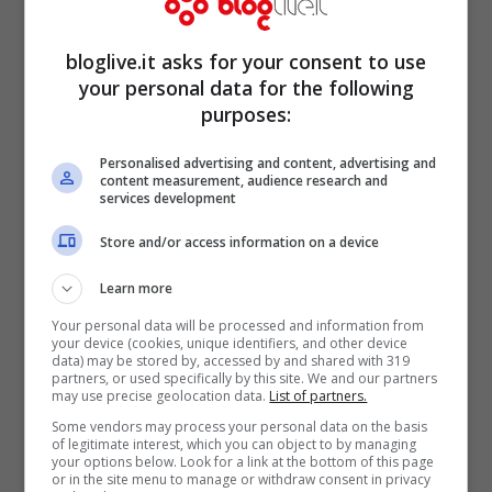
I divi dello spettacolo
ospiti di C’è Posta Per Te:
bloglive.it asks for your consent to use
your personal data for the following
arriva l’incredibile star del
purposes:
cinema
Personalised advertising and content, advertising and
content measurement, audience research and
services development
Store and/or access information on a device
Learn more
Your personal data will be processed and information from
your device (cookies, unique identifiers, and other device
data) may be stored by, accessed by and shared with 319
partners, or used specifically by this site. We and our partners
may use precise geolocation data.
List of partners.
Some vendors may process your personal data on the basis
of legitimate interest, which you can object to by managing
your options below. Look for a link at the bottom of this page
or in the site menu to manage or withdraw consent in privacy
Charlize Theron (Foto Instagram)