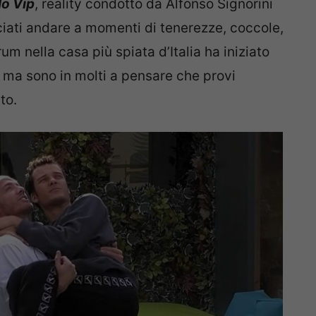
lo Vip
, reality condotto da Alfonso Signorini
ciati andare a momenti di tenerezze, coccole,
orum nella casa più spiata d’Italia ha iniziato
i ma sono in molti a pensare che provi
to.