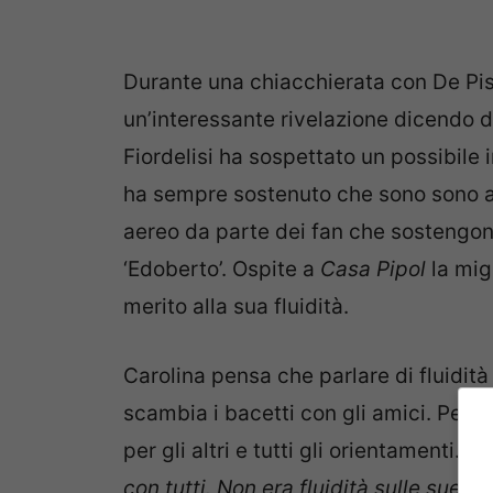
Durante una chiacchierata con De Pisi
un’interessante rivelazione dicendo di
Fiordelisi ha sospettato un possibile 
ha sempre sostenuto che sono sono am
aereo da parte dei fan che sostengono
‘Edoberto’. Ospite a
Casa Pipol
la mig
merito alla sua fluidità.
Carolina pensa che parlare di fluidità
scambia i bacetti con gli amici. Pensa
per gli altri e tutti gli orientamenti. 
con tutti. Non era fluidità sulle sue p