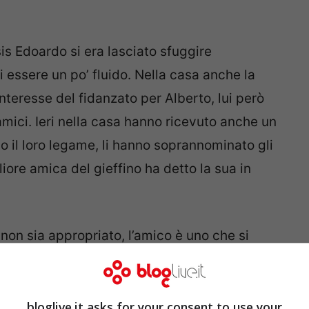
s Edoardo si era lasciato sfuggire
 essere un po’ fluido. Nella casa anche la
interesse del fidanzato per Alberto, lui però
ici. Ieri nella casa hanno ricevuto anche un
 il loro legame, li hanno soprannominato gli
liore amica del gieffino ha detto la sua in
 non sia appropriato, l’amico è uno che si
 che lui l’abbia detto per il rispetto che prova
Ha poi aggiunto:
“Il suo senso è che è affettuoso
referenze
.”
bloglive.it asks for your consent to use your