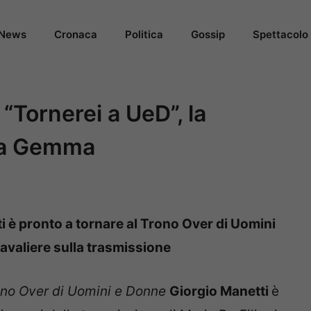
News
Cronaca
Politica
Gossip
Spettacolo
 “Tornerei a UeD”, la
a a Gemma
 è pronto a tornare al Trono Over di Uomini
cavaliere sulla trasmissione
ono Over di Uomini e Donne
Giorgio Manetti
è