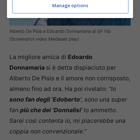
Manage options
Alberto De Pisis e Edoardo Donnamaria al GF Vip
(Screenshot video Mediaset play)
La migliore amica di
Edoardo
Donnamaria
si è detta dispiaciuto per
Alberto De Pisis e il amore non corrisposto,
almeno fino ad ora. Ha poi rivelato:
“Io
sono fan degli ‘Edoberto’
, sono una super
fan
più che dei ‘Donnalisi’
lo ammetto.
Sarei così contenta io, mi piacerebbe una
coppia non convenzionale.”