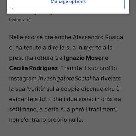
Manage options
Cecilia Rodriguez e Ignazio Moser (Screenshot da
Instagram)
Nelle scorse ore anche Alessandro Rosica
ci ha tenuto a dire la sua in merito alla
presunta rottura tra
Ignazio Moser e
Cecilia Rodriguez
. Tramite il suo profilo
Instagram
InvestigatoreSocial
ha rivelato
la sua ‘verità’ sulla coppia dicendo che è
evidente a tutti che i due siano in crisi da
settimane, a detta sua però i tradimenti
non c’entrano proprio nulla.