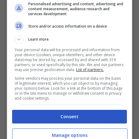
Personalised advertising and content, advertising and
content measurement, audience research and
services development
Store and/or access information on a device
Learn more
Your personal data will be processed and information from
your device (cookies, unique identifiers, and other device
data) may be stored by, accessed by and shared with 319
partners, or used specifically by this site. We and our partners
may use precise geolocation data.
List of partners.
Some vendors may process your personal data on the basis
of legitimate interest, which you can object to by managing
your options below. Look for a link at the bottom of this page
or in the site menu to manage or withdraw consent in privacy
and cookie settings.
L’ex nuotatrice Federica Pellegrini (Screenshot da
Consent
Instagram Stories)
Nelle scorse ore
Federica Pellegrini
ha
Manage options