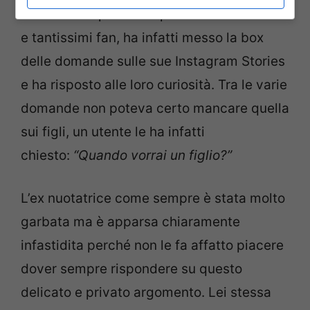
dedicato un po’ di tempo ai suoi affezionati
e tantissimi fan, ha infatti messo la box
delle domande sulle sue Instagram Stories
e ha risposto alle loro curiosità. Tra le varie
domande non poteva certo mancare quella
sui figli, un utente le ha infatti
chiesto:
“Quando vorrai un figlio?”
L’ex nuotatrice come sempre è stata molto
garbata ma è apparsa chiaramente
infastidita perché non le fa affatto piacere
dover sempre rispondere su questo
delicato e privato argomento. Lei stessa