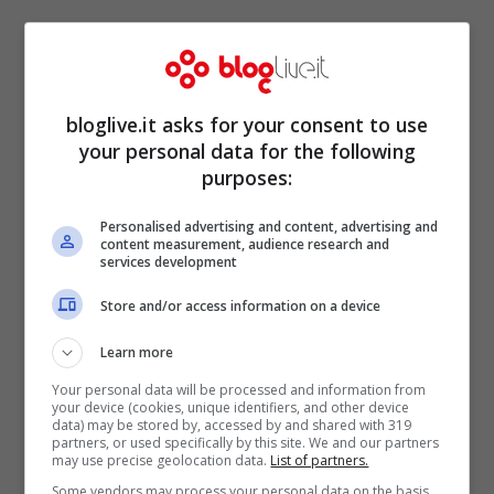
bloglive.it asks for your consent to use
your personal data for the following
purposes:
Personalised advertising and content, advertising and
content measurement, audience research and
services development
Store and/or access information on a device
Learn more
Your personal data will be processed and information from
your device (cookies, unique identifiers, and other device
data) may be stored by, accessed by and shared with 319
Le Veneri de Il Paradiso delle Signore (Foto Instagram)
partners, or used specifically by this site. We and our partners
may use precise geolocation data.
List of partners.
Per quanto diventare un
attore
sia un
Some vendors may process your personal data on the basis