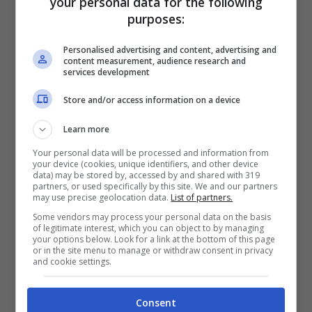
your personal data for the following
purposes:
Personalised advertising and content, advertising and
content measurement, audience research and
services development
Store and/or access information on a device
Learn more
Your personal data will be processed and information from
your device (cookies, unique identifiers, and other device
data) may be stored by, accessed by and shared with 319
partners, or used specifically by this site. We and our partners
may use precise geolocation data.
List of partners.
Some vendors may process your personal data on the basis
of legitimate interest, which you can object to by managing
your options below. Look for a link at the bottom of this page
or in the site menu to manage or withdraw consent in privacy
and cookie settings.
Amadeus ad Affari Tuoi (ANSA Foto)
Consent
É tempo di cambiamenti in casa
Rai
, dove i