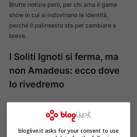
Brutte notizie però, per chi ama il game
show in cui si indovinano le identità,
perché il palinsesto sta per cambiare a
breve.
I Soliti Ignoti si ferma, ma
non Amadeus: ecco dove
lo rivedremo
bloglive.it asks for your consent to use