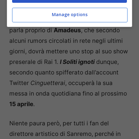
programmi di punta subiranno alcune
Manage options
variazioni con l’arrivo della primavera. Si
parla proprio di
Amadeus
, che secondo
alcuni rumors circolati in rete negli ultimi
giorni, dovrà mettere uno stop al suo show
preserale di Rai 1.
I Soliti ignoti
dunque,
secondo quanto spifferato dall’account
Twitter
Cinguetterai
, occuperà la sua
messa in onda quotidiana fino al prossimo
15 aprile
.
Niente paura però, per tutti i fan del
direttore artistico di Sanremo, perché in