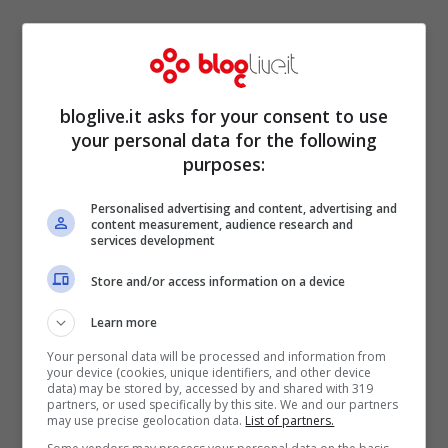
bloglive.it asks for your consent to use
your personal data for the following
purposes:
2 dischi di pasta brisée
4 uova + 1 tuorlo
Personalised advertising and content, advertising and
content measurement, audience research and
350 gr di salsiccia
services development
350 gr di mozzarella
Store and/or access information on a device
30 gr di pecorino grattugiato
Learn more
40 gr di grana grattugiato
Your personal data will be processed and information from
latte q.b.
your device (cookies, unique identifiers, and other device
data) may be stored by, accessed by and shared with 319
pepe q.b.
partners, or used specifically by this site. We and our partners
may use precise geolocation data.
List of partners.