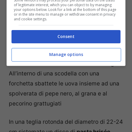
Some vendors may process your personal data on the basis
Procedimento:
of legitimate interest, which you can object to by managing
your options below. Look for a link at the bottom of this page
or in the site menu to manage or withdraw consent in privacy
and cookie settings.
Per iniziare mettete una padella
antiaderente sul fuoco e non appena sarà
Consent
ben calda
fate rosolare le salsicce
dopo
aver rimosso il budello e sgranatele
Manage options
durante la cottura con un mestolo di legno.
All’interno di una scodella con una
forchetta sbattete le uova insieme ad una
spolverata di pepe nero, al grana e al
pecorino grattugiati
In una teglia rotonda del diametro di 22-24
cm sistemate un disco di
pasta brisée