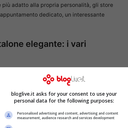
 più adatto alla propria personalità, gli store
tro appuntamento dedicato, un interessante
lone elegante: i vari
 possono essere scelti in base ai propri gusti
casione in cui dovranno essere indossati.
.
bloglive.it asks for your consent to use your
personal data for the following purposes:
igaretta sono uno dei modelli più diffusi in
Personalised advertising and content, advertising and content
measurement, audience research and services development
eriscono, senza essere stretti, a polpaccio e