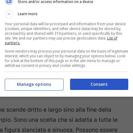
Store and/or access information on a device
otevole versatilità adattandosi a qualsiasi
ta giusta per qualsiasi body shape.
Learn more
Your personal data will be processed and information from your device
(cookies, unique identifiers, and other device data) may be stored by,
accessed by and shared with 319 partners, or used specifically by this
site. We and our partners may use precise geolocation data.
List of
partners.
Some vendors may process your personal data on the basis of legitimate
interest, which you can object to by managing your options below. Look
for a link at the bottom of this page or in the site menu to manage or
withdraw consent in privacy and cookie settings.
Manage options
Consent
 scende dritto e largo sino alla fine della
io. Sono una scelta che si adatta a tutte le
na figura slanciata e sinuosa. Possono essere