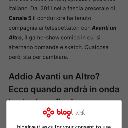
italiano. Dal 2011 nella fascia preserale di
Canale 5
il conduttore ha tenuto
compagnia ai telespettatori con
Avanti un
Altro
, il game-show comico in cui si
alternano domande e sketch. Qualcosa
però, sta per cambiare.
Addio Avanti un Altro?
Ecco quando andrà in onda
la stagione finale
bloglive.it asks for your consent to use