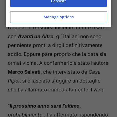
Consent
Paolo Bonolis e Luca Laurenti ad Avanti un Altro (Foto
Instagram) – blolglive.it
Manage options
Dopo anni trascorsi insieme a tante risate
con
Avanti un Altro
, gli italiani non sono
per niente pronti a dirgli definitivamente
addio. Eppure pare proprio che la data sia
ormai vicina. A confermarlo è stato l’autore
Marco Salvati
, che intervistato da
Casa
Pipol
, si è lasciato sfuggire un dettaglio
che ha allarmato immediatamente il web.
“
Il prossimo anno sarà l’ultimo
,
probabilmente”
, ha affermato rispondendo