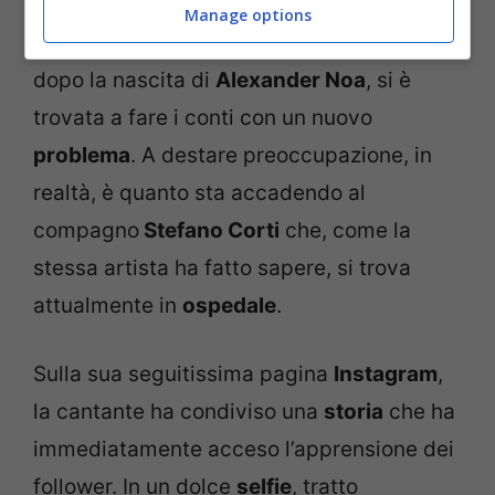
non sia destinata a trascorrere un periodo
Manage options
sereno, visto che nei primi giorni a casa
dopo la nascita di
Alexander Noa
, si è
trovata a fare i conti con un nuovo
problema
. A destare preoccupazione, in
realtà, è quanto sta accadendo al
compagno
Stefano Corti
che, come la
stessa artista ha fatto sapere, si trova
attualmente in
ospedale
.
Sulla sua seguitissima pagina
Instagram
,
la cantante ha condiviso una
storia
che ha
immediatamente acceso l’apprensione dei
follower. In un dolce
selfie
, tratto