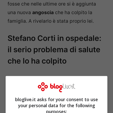
fosse che nelle ultime ore si è aggiunta
una nuova
angoscia
che ha colpito la
famiglia. A rivelarlo è stata proprio lei.
Stefano Corti in ospedale:
il serio problema di salute
che lo ha colpito
bloglive.it asks for your consent to use
your personal data for the following
purposes: