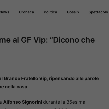
News
Cronaca
Politica
Gossip
Spettacolo
ime al GF Vip: “Dicono che
l Grande Fratello Vip, ripensando alle parole
me nella casa
da
Alfonso Signorini
durante la 35esima