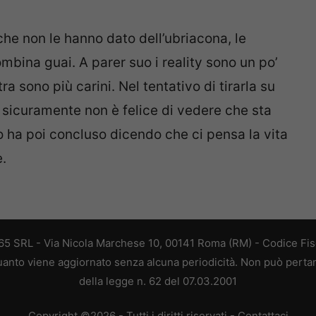
che non le hanno dato dell’ubriacona, le
bina guai. A parer suo i reality sono un po’
ra sono più carini. Nel tentativo di tirarla su
 sicuramente non è felice di vedere che sta
no ha poi concluso dicendo che ci pensa la vita
.
 365 SRL - Via Nicola Marchese 10, 00141 Roma (RM) - Codice Fisc
 quanto viene aggiornato senza alcuna periodicità. Non può perta
della legge n. 62 del 07.03.2001
Copyright ©2026 - Tutti i diritti riservati -
Contattaci