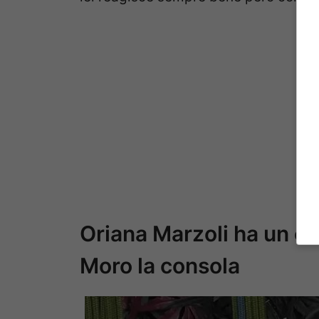
Oriana Marzoli ha un cro
Moro la consola