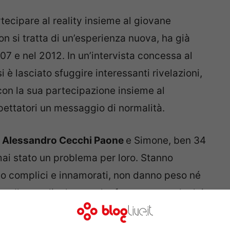
tecipare al reality insieme al giovane
non si tratta di un’esperienza nuova, ha già
7 e nel 2012. In un’intervista concessa al
è lasciato sfuggire interessanti rivelazioni,
 con la sua partecipazione insieme al
ettatori un messaggio di normalità.
a
Alessandro Cecchi Paone
e Simone, ben 34
ai stato un problema per loro. Stanno
o complici e innamorati, non danno peso né
che. Il noto divulgatore ha fatto sapere che lui
ua tutti i suoi studenti etero e maschi sono
a poi detto che all’
Isola dei