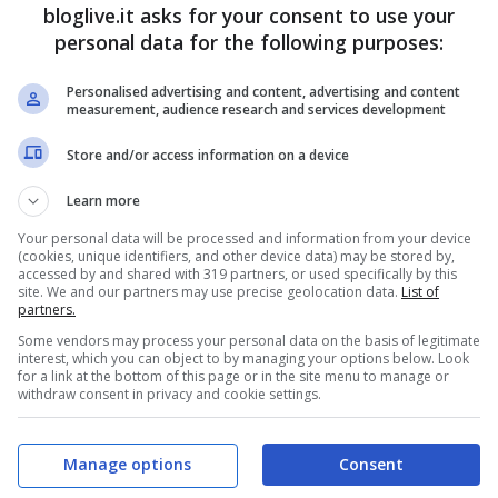
bloglive.it asks for your consent to use your
re.
personal data for the following purposes:
Personalised advertising and content, advertising and content
 loro progetti di coppia futuri potrebbe esserci
measurement, audience research and services development
 due infatti ne stanno parlando. Ha ricordato
Store and/or access information on a device
o, però con una donna, con cui è stato per
Learn more
 anche fatto un appello a Giorgia Meloni,
Your personal data will be processed and information from your device
lo alla Meloni: Giorgia, sposaci”.
(cookies, unique identifiers, and other device data) may be stored by,
accessed by and shared with 319 partners, or used specifically by this
site. We and our partners may use precise geolocation data.
List of
partners.
Some vendors may process your personal data on the basis of legitimate
interest, which you can object to by managing your options below. Look
for a link at the bottom of this page or in the site menu to manage or
withdraw consent in privacy and cookie settings.
Manage options
Consent