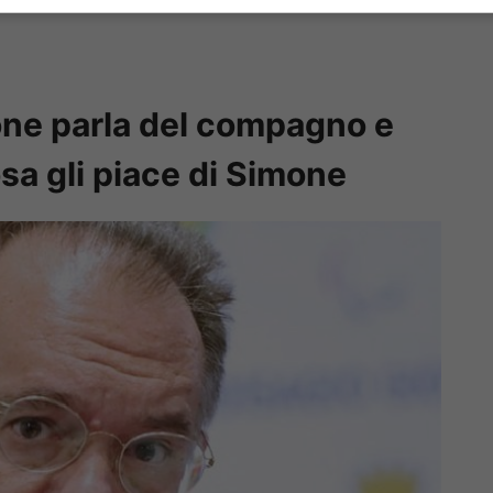
ne parla del compagno e
osa gli piace di Simone