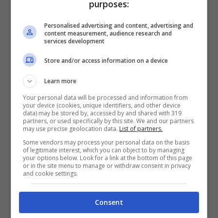
purposes:
Personalised advertising and content, advertising and
content measurement, audience research and
services development
Alessia Cammarota parla
Store and/or access information on a device
della dolorosa perdita del
Learn more
bambino e della nuova
Your personal data will be processed and information from
your device (cookies, unique identifiers, and other device
data) may be stored by, accessed by and shared with 319
gravidanza, cosa ha detto
partners, or used specifically by this site. We and our partners
may use precise geolocation data.
List of partners.
su Ig
Some vendors may process your personal data on the basis
of legitimate interest, which you can object to by managing
your options below. Look for a link at the bottom of this page
or in the site menu to manage or withdraw consent in privacy
and cookie settings.
Consent