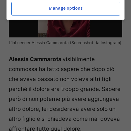
Manage options
L’influencer Alessia Cammarota (Screenshot da Instagram)
Alessia Cammarota
visibilmente
commossa ha fatto sapere che dopo ciò
che aveva passato non voleva altri figli
perché il dolore era troppo grande. Sapere
però di non poterne più avere aggiungeva
altro dolore, lei desiderava avere solo un
altro figlio e si chiedeva come mai doveva
affrontare tutto quel dolore.