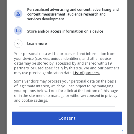
Personalised advertising and content, advertising and
content measurement, audience research and
services development
Store and/or access information on a device
Learn more
Your personal data will be processed and information from
your device (cookies, unique identifiers, and other device
data) may be stored by, accessed by and shared with 319
partners, or used specifically by this site. We and our partners
may use precise geolocation data.
List of partners.
Some vendors may process your personal data on the basis
of legitimate interest, which you can object to by managing
your options below. Look for a link at the bottom of this page
or in the site menu to manage or withdraw consent in privacy
and cookie settings.
Sarah Altobello al GF Vip (Screenshot video Mediaset
play)
Consent
In un’intervista concessa a
Fanpage
Sarah