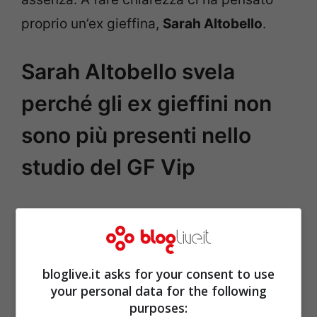
proprio un’ex gieffina,
Sarah Altobello
.
Sarah Altobello svela
perché gli ex gieffini non
sono più presenti nello
studio del GF Vip
bloglive.it asks for your consent to use
your personal data for the following
purposes: