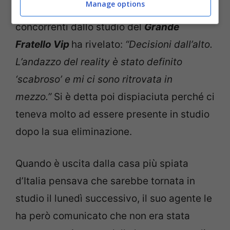
Manage options
Altobello
in merito all’assenza degli ex
concorrenti dallo studio del
Grande
Fratello Vip
ha rivelato:
“Decisioni dall’alto.
L’andazzo del reality è stato definito
‘scabroso’ e mi ci sono ritrovata in
mezzo.”
Si è detta poi dispiaciuta perché ci
teneva molto ad essere presente in studio
dopo la sua eliminazione.
Quando è uscita dalla casa più spiata
d’Italia pensava che sarebbe tornata in
studio il lunedì successivo, il suo agente le
ha però comunicato che non era stata