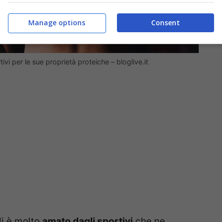
Manage options
Consent
tivi per le sue proprietà proteiche – bloglive.it
di è molto
amato dagli sportivi
che ne