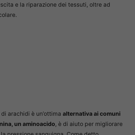
cita e la riparazione dei tessuti, oltre ad
olare.
o di arachidi è un’ottima
alternativa ai comuni
inina, un aminoacido
, è di aiuto per migliorare
e la pressione sanguigna. Come detto,