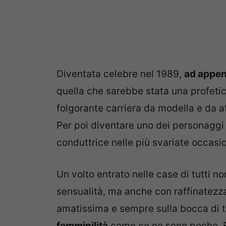
Diventata celebre nel 1989,
ad appena
quella che sarebbe stata una profeti
folgorante carriera da modella e da at
Per poi diventare uno dei personaggi
conduttrice nelle più svariate occasio
Un volto entrato nelle case di tutti n
sensualità, ma anche con raffinatezza
amatissima e sempre sulla bocca di t
femminilità
come ce ne sono poche. F