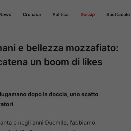
News
Cronaca
Politica
Gossip
Spettacolo
ani e bellezza mozzafiato:
scatena un boom di likes
ciugamano dopo la doccia, uno scatto
ratori
vanta e negli anni Duemila, l’abbiamo