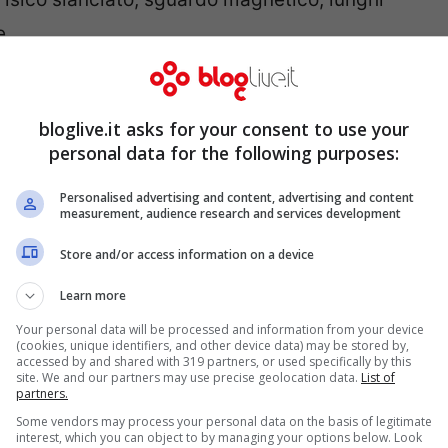
e.
tissimo seguito di ammiratori sui social,
bloglive.it asks for your consent to use your
diare a bellezze più giovani di lei.
Con oltre
personal data for the following purposes:
ram
, anche sul web è una celebrità di tutto
Personalised advertising and content, advertising and content
measurement, audience research and services development
Store and/or access information on a device
Learn more
Your personal data will be processed and information from your device
(cookies, unique identifiers, and other device data) may be stored by,
accessed by and shared with 319 partners, or used specifically by this
site. We and our partners may use precise geolocation data.
List of
partners.
Some vendors may process your personal data on the basis of legitimate
interest, which you can object to by managing your options below. Look