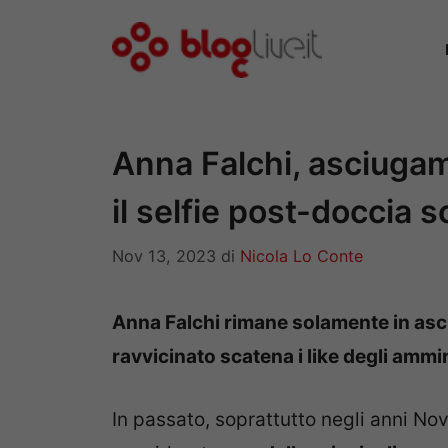
Vai
al
contenuto
Anna Falchi, asciugam
il selfie post-doccia 
Nov 13, 2023
di
Nicola Lo Conte
Anna Falchi rimane solamente in as
ravvicinato scatena i like degli ammi
In passato, soprattutto negli anni No