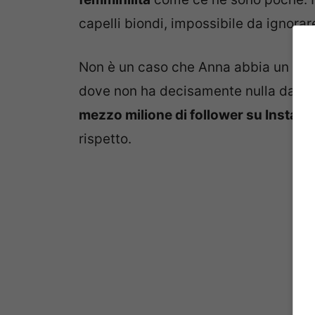
capelli biondi, impossibile da ignorar
Non è un caso che Anna abbia un nutri
dove non ha decisamente nulla da invi
mezzo milione di follower su Instag
rispetto.