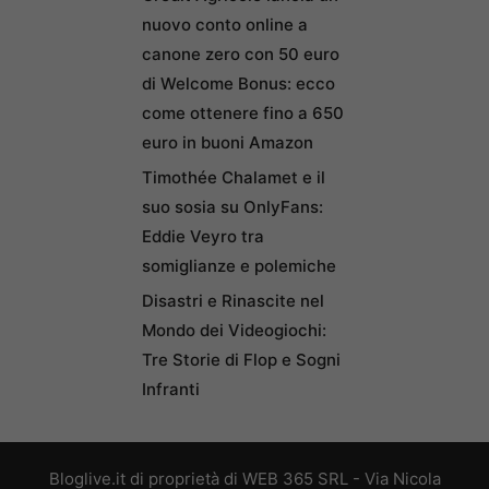
nuovo conto online a
canone zero con 50 euro
di Welcome Bonus: ecco
come ottenere fino a 650
euro in buoni Amazon
Timothée Chalamet e il
suo sosia su OnlyFans:
Eddie Veyro tra
somiglianze e polemiche
Disastri e Rinascite nel
Mondo dei Videogiochi:
Tre Storie di Flop e Sogni
Infranti
Bloglive.it di proprietà di WEB 365 SRL - Via Nicola