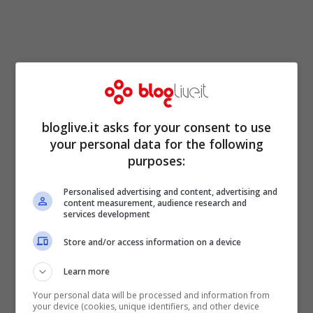
Ha deciso di mischiare le carte,
Christian
bloglive.it asks for your consent to use
Vieri
. La nuova stagione della sua
BoboTv
your personal data for the following
è partita con tante novità, le più evidenti
purposes:
riguardano ovviamente il
Bobo Vieri Talk
Personalised advertising and content, advertising and
Show
e il fatto che non ci saranno più con
content measurement, audience research and
services development
lui gli altri ‘fondatori’ ovvero Nicola
Store and/or access information on a device
Ventola, Antonio Cassano e Lele Adani.
Tante le polemiche sul ‘reboot’ recapitate
Learn more
dagli utenti,
l’ex calciatore però va dritto
Your personal data will be processed and information from
your device (cookies, unique identifiers, and other device