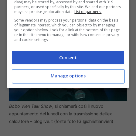
data) may be stored by, accessed by and shared with 319
per la propria strada
.
partners, or used specifically by this site. We and our partners
may use precise geolocation data.
List of partners.
Some vendors may process your personal data on the basis
of legitimate interest, which you can object to by managing
your options below. Look for a link at the bottom of this page
or in the site menu to manage or withdraw consent in privacy
and cookie settings.
Consent
Manage options
Bobo Vieri Talk Show
, si chiamerà così il nuovo
appuntamento del lunedì con la trasmissione dell’ex
calciatore – bloglive.it (fonte foto IG @christianvieri)