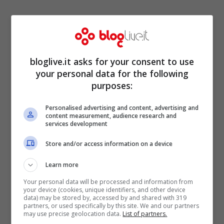
La sua avventura è iniziata a 14 anni
bloglive.it asks for your consent to use
quando ha iniziato a calcare per la prima
your personal data for the following
volta le passerelle di mode. All’epoca si
purposes:
vedeva già che aveva tutte le carte in
Personalised advertising and content, advertising and
regola per fare bene in quest’ambiente e il
content measurement, audience research and
services development
tempo le ha dato ragione. I primi successi
Store and/or access information on a device
le permisero di lasciare il Brasile per
Learn more
trasferirsi a Miami, fu proprio lì che
Your personal data will be processed and information from
conobbe alcune colleghe che le hanno
your device (cookies, unique identifiers, and other device
data) may be stored by, accessed by and shared with 319
cambiato la vita per sempre. Oggi Thais ha
partners, or used specifically by this site. We and our partners
may use precise geolocation data.
List of partners.
38 anni e si gode il suo successo