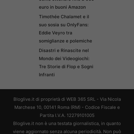
euro in buoni Amazon
Timothée Chalamet e il
suo sosia su OnlyFans:
Eddie Veyro tra
somiglianze e polemiche
Disastri e Rinascite nel
Mondo dei Videogiochi:
Tre Storie di Flop e Sogni
Infranti
Bloglive.it di proprietà di WEB 365 SRL - Via Nicola
Marchese 10, 00141 Roma (RM) - Codice Fiscale e
Partita I.V.A. 12279101005
Bloglive.it non è una testata giornalistica, in quanto
viene aggiornato senza alcuna periodicità. Non può