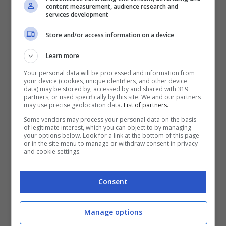
content measurement, audience research and
services development
Store and/or access information on a device
L’appuntamento è per il prossimo 30
Learn more
novembre a Milano, alle ore 18,30, presso
Your personal data will be processed and information from
la Libreria Feltrinelli Duomo. Nella
your device (cookies, unique identifiers, and other device
data) may be stored by, accessed by and shared with 319
prestigiosa sede milanese Marcella Bella
partners, or used specifically by this site. We and our partners
may use precise geolocation data.
List of partners.
presenterà il suo nuovo album,
Etnea
.
Some vendors may process your personal data on the basis
of legitimate interest, which you can object to by managing
your options below. Look for a link at the bottom of this page
or in the site menu to manage or withdraw consent in privacy
and cookie settings.
Consent
Manage options