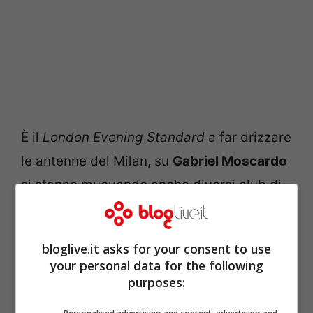
È il
London Evening Standard
a far drizzare
le antenne del Milan, su
Gabriel Moscardo
si stanno muovendo anche diversi club di
Premier League
. A interessarsi al 18enne
del
Corinthians
in questi giorni sono stati
bloglive.it asks for your consent to use
Chelsea
,
Arsenal
e
Liverpool
. La potenza
your personal data for the following
economica di queste società potrebbe
purposes:
scoraggiare la dirigenza rossonera nella