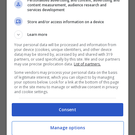
Personalised advertising and content, advertising and
content measurement, audience research and
corsa al centrocampista e
almeno per il
services development
momento si sta cercando di lavorare
Store and/or access information on a device
sottotraccia
.
Learn more
Your personal data will be processed and information from
Rinforzare il centrocampo con un colpo in
your device (cookies, unique identifiers, and other device
data) may be stored by, accessed by and shared with 319
prospettiva potrebbe essere la mossa
partners, or used specifically by this site. We and our partners
may use precise geolocation data.
List of partners.
giusta,
un regista che possa crescere
Some vendors may process your personal data on the basis
all’ombra dei suoi compagni
– anche se di
of legitimate interest, which you can object to by managing
your options below. Look for a link at the bottom of this page
talento ne ha già da vendere. Classe 2005,
or in the site menu to manage or withdraw consent in privacy
and cookie settings.
si sta facendo notare per delle prestazioni
di assoluto livello: alla prima stagione da
Consent
professionista
ha conquistato in
pochissimo tempo una maglia da titolare
.
Manage options