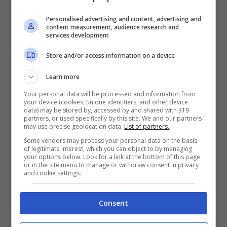
Personalised advertising and content, advertising and
content measurement, audience research and
Che sia industriale o artigianale, poco
services development
cambia: capita, infatti, che
alcuni
Store and/or access information on a device
panettoni abbiano dei “difetti” di fabbrica
Learn more
che fanno sì che i dolci non siano ottimali
Your personal data will be processed and information from
your device (cookies, unique identifiers, and other device
al 100%. Può accadere che lievitazione non
data) may be stored by, accessed by and shared with 319
partners, or used specifically by this site. We and our partners
sia uniforme, che la forma sia diversa o
may use precise geolocation data.
List of partners.
ancora che ci sia un errore nella fase di
Some vendors may process your personal data on the basis
of legitimate interest, which you can object to by managing
confezionamento del prodotto.
your options below. Look for a link at the bottom of this page
or in the site menu to manage or withdraw consent in privacy
and cookie settings.
Consent