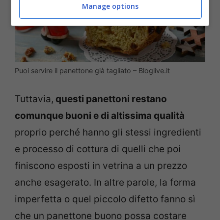
Manage options
Puoi servire il panettone già tagliato – Bloglive.it
Tuttavia,
questi panettoni restano
comunque buoni e di altissima qualità
proprio perché hanno gli stessi ingredienti
e processo di cottura di quelli che poi
finiscono esposti in vetrina a un prezzo
anche esagerato. In altre parole, la forma
imperfetta o quel piccolo difetto fanno sì
che un panettone buono possa costare