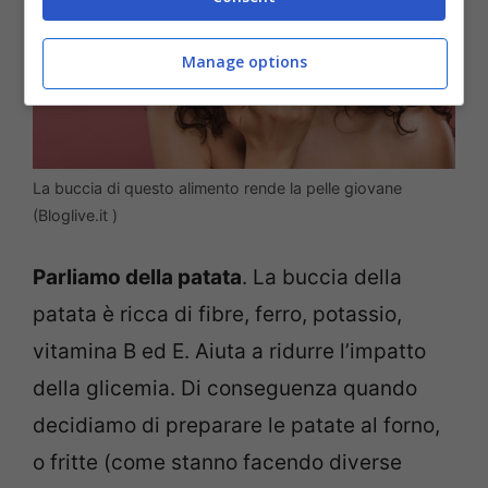
Manage options
La buccia di questo alimento rende la pelle giovane
(Bloglive.it )
Parliamo della patata
. La buccia della
patata è ricca di fibre, ferro, potassio,
vitamina B ed E. Aiuta a ridurre l’impatto
della glicemia. Di conseguenza quando
decidiamo di preparare le patate al forno,
o fritte (come stanno facendo diverse