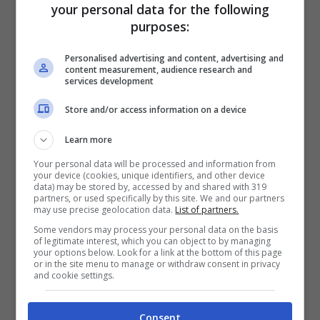
your personal data for the following
importante alleato della pelle e della sua
purposes:
giovinezza è sicuramente il cibo. Diversi
Personalised advertising and content, advertising and
alimenti presenti in natura, in particolare
content measurement, audience research and
services development
frutta e verdura, sono un elisir naturale di
Store and/or access information on a device
lunga vita e soprattutto di
ringiovanimento.
Ma qual è l’alimento che
Learn more
ci farà sentire ed apparire più giovani, se
Your personal data will be processed and information from
your device (cookies, unique identifiers, and other device
data) may be stored by, accessed by and shared with 319
mangiato con la buccia?
partners, or used specifically by this site. We and our partners
may use precise geolocation data.
List of partners.
Some vendors may process your personal data on the basis
of legitimate interest, which you can object to by managing
your options below. Look for a link at the bottom of this page
or in the site menu to manage or withdraw consent in privacy
and cookie settings.
Consent